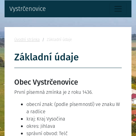
Vystrčenovice
Nacházíte se:
Úvodní stránka
Základní údaje
Základní údaje
Obec Vystrčenovice
První písemná zmínka je z roku 1436.
obecní znak: (podle písemností) ve znaku W
a radlice
kraj: Kraj Vysočina
okres: Jihlava
správní obvod: Telč