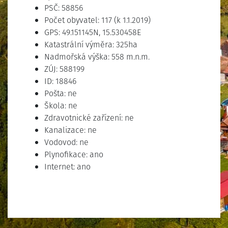
PSČ: 58856
Počet obyvatel: 117 (k 1.1.2019)
GPS: 49.151145N, 15.530458E
Katastrální výměra: 325ha
Nadmořská výška: 558 m.n.m.
ZÚJ: 588199
ID: 18846
Pošta: ne
Škola: ne
Zdravotnické zařízení: ne
Kanalizace: ne
Vodovod: ne
Plynofikace: ano
Internet: ano