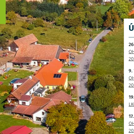
Ú
26
OH
20
9.
OH
20
19
LK
17
OH
20