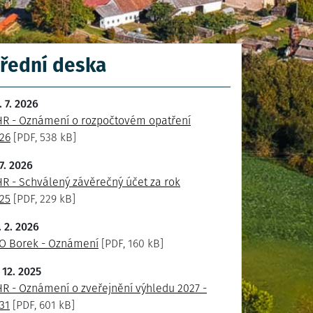
řední deska
. 7. 2026
R - Oznámení o rozpočtovém opatření
26
[PDF, 538 kB]
 7. 2026
R - Schválený závěrečný účet za rok
25
[PDF, 229 kB]
. 2. 2026
O Borek - Oznámení
[PDF, 160 kB]
. 12. 2025
R - Oznámení o zveřejnění výhledu 2027 -
31
[PDF, 601 kB]