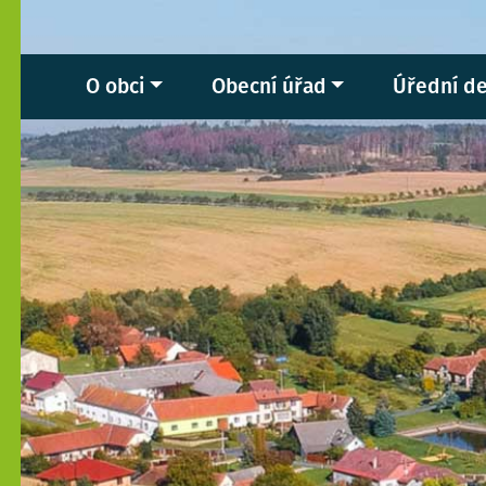
O obci
Obecní úřad
Úřední d