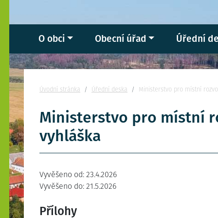
O obci
Obecní úřad
Úřední d
Nacházíte se:
Úvodní stránka
Úřední deska
Ministerstvo pro místní rozvo
Ministerstvo pro místní r
vyhláška
Vyvěšeno od: 23.4.2026
Vyvěšeno do: 21.5.2026
Přílohy