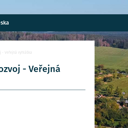
eska
j - Veřejná vyhláška
ozvoj - Veřejná