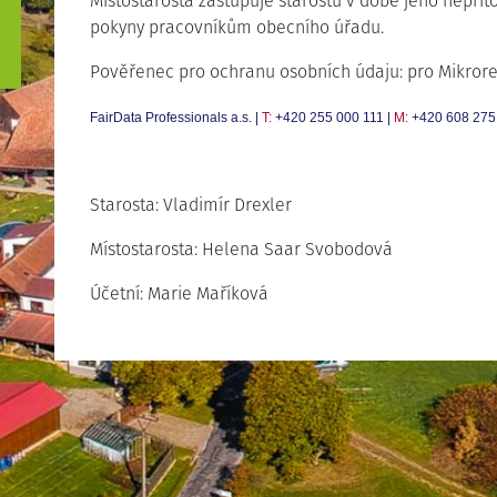
Místostarosta zastupuje starostu v době jeho nepřít
pokyny pracovníkům obecního úřadu.
Pověřenec pro ochranu osobních údaju: pro Mikror
FairData Professionals a.s.
|
T:
+420 255 000 111
|
M:
+420 608 275
Starosta: Vladimír Drexler
Místostarosta: Helena Saar Svobodová
Účetní: Marie Maříková