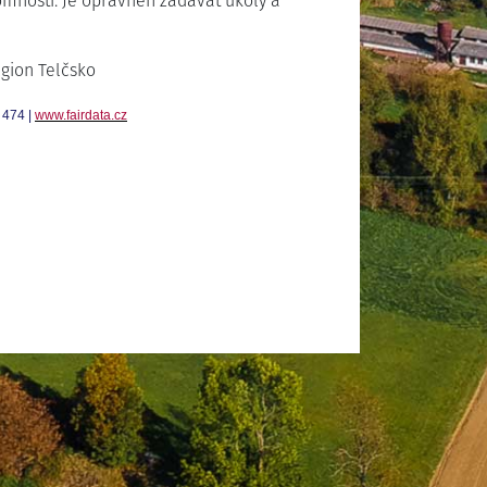
omnosti. Je oprávněn zadávat úkoly a
egion Telčsko
 474 |
www.fairdata.cz