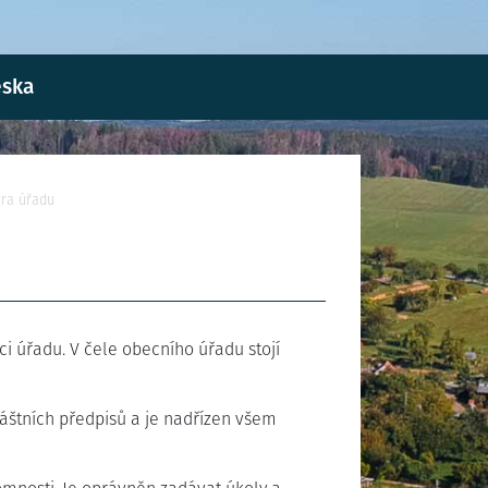
eska
ura úřadu
ci úřadu. V čele obecního úřadu stojí
láštních předpisů a je nadřízen všem